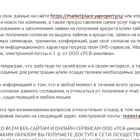
дя свои данные на сайте
https://marketplace.yaproperty.ru/
или ег
и новостях компании, а также предоставления самих услуг парт
рованием и заполнением заявки на получение кредита и/или за
ью получения согласия на выдачу займов и кредитов, записи на 
ых семинарах, тренингах, конференций, даю своё согласие на 
и информационного характера посредством SMS-сервисов, Viber
в, электронной почты и т. д. от ООО «РСВ-реклама».
дтверждаю, что действую по своей воле и в своем интересе, а 
одимые для регистрации и/или осуществления необходимых де
 информацией о том, что в любой момент в течение всего срок
ь согласие данного соглашения, и отписаться от получения e-mai
, существующей в любом письме.
 что при возникновении вопросов относительно отказа, в том чис
правив письмо на следующий адрес электронной почты:
realest
О ВСЕМ ВЕБ-САЙТАМ И ОНЛАЙН СЕРВИСАМ ООО «РСВ-реклам
АКИМ ОБРАЗОМ ВЫ ПОЛУЧАЕТЕ ДОСТУП К СЕТИ. ОСУЩЕСТВЛ