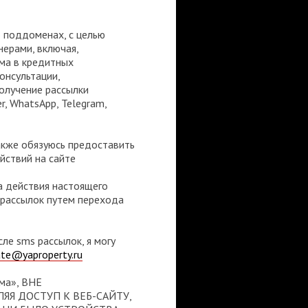
о поддоменах, с целью
нерами, включая,
йма в кредитных
консультации,
получение рассылки
, WhatsApp, Telegram,
также обязуюсь предоставить
йствий на сайте
а действия настоящего
l рассылок путем перехода
ле sms рассылок, я могу
ate@yaproperty.ru
а», ВНЕ
ЯЯ ДОСТУП К ВЕБ-САЙТУ,