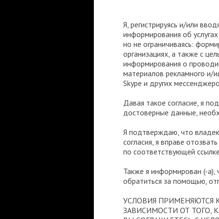
Я, регистрируясь и/или вво
информирования об услугах 
но не ограничиваясь: форми
организациях, а также с цел
информирования о проводим
материалов рекламного и/ил
Skype и других месcенджеро
Давая такое согласие, я по
достоверные данные, необх
Я подтверждаю, что владею
согласия, я вправе отозват
по соответствующей ссылке
Также я информирован (-а),
обратиться за помощью, от
УСЛОВИЯ ПРИМЕНЯЮТСЯ К
ЗАВИСИМОСТИ ОТ ТОГО, К